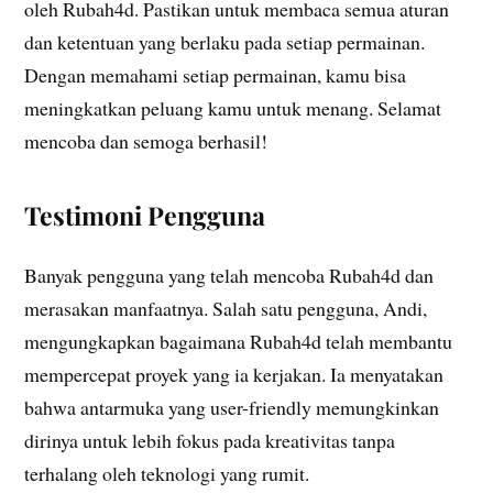
oleh Rubah4d. Pastikan untuk membaca semua aturan
dan ketentuan yang berlaku pada setiap permainan.
Dengan memahami setiap permainan, kamu bisa
meningkatkan peluang kamu untuk menang. Selamat
mencoba dan semoga berhasil!
Testimoni Pengguna
Banyak pengguna yang telah mencoba Rubah4d dan
merasakan manfaatnya. Salah satu pengguna, Andi,
mengungkapkan bagaimana Rubah4d telah membantu
mempercepat proyek yang ia kerjakan. Ia menyatakan
bahwa antarmuka yang user-friendly memungkinkan
dirinya untuk lebih fokus pada kreativitas tanpa
terhalang oleh teknologi yang rumit.