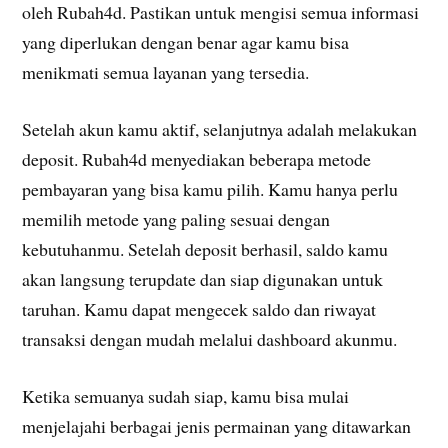
oleh Rubah4d. Pastikan untuk mengisi semua informasi
yang diperlukan dengan benar agar kamu bisa
menikmati semua layanan yang tersedia.
Setelah akun kamu aktif, selanjutnya adalah melakukan
deposit. Rubah4d menyediakan beberapa metode
pembayaran yang bisa kamu pilih. Kamu hanya perlu
memilih metode yang paling sesuai dengan
kebutuhanmu. Setelah deposit berhasil, saldo kamu
akan langsung terupdate dan siap digunakan untuk
taruhan. Kamu dapat mengecek saldo dan riwayat
transaksi dengan mudah melalui dashboard akunmu.
Ketika semuanya sudah siap, kamu bisa mulai
menjelajahi berbagai jenis permainan yang ditawarkan