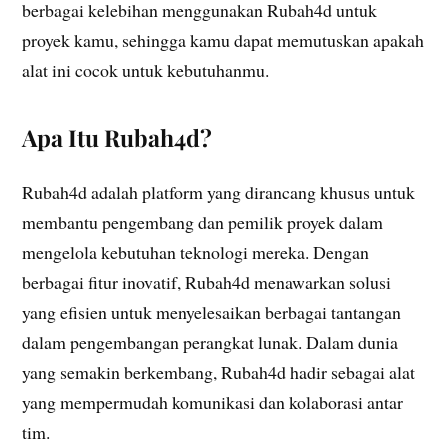
berbagai kelebihan menggunakan Rubah4d untuk
proyek kamu, sehingga kamu dapat memutuskan apakah
alat ini cocok untuk kebutuhanmu.
Apa Itu Rubah4d?
Rubah4d adalah platform yang dirancang khusus untuk
membantu pengembang dan pemilik proyek dalam
mengelola kebutuhan teknologi mereka. Dengan
berbagai fitur inovatif, Rubah4d menawarkan solusi
yang efisien untuk menyelesaikan berbagai tantangan
dalam pengembangan perangkat lunak. Dalam dunia
yang semakin berkembang, Rubah4d hadir sebagai alat
yang mempermudah komunikasi dan kolaborasi antar
tim.