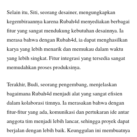
Selain itu, Siti, seorang desainer, mengungkapkan
kegembiraannya karena Rubah4d menyediakan berbagai
fitur yang sangat mendukung kebutuhan desainnya. Ia
merasa bahwa dengan Rubah4d, ia dapat menghasilkan
karya yang lebih menarik dan memukau dalam waktu
yang lebih singkat. Fitur integrasi yang tersedia sangat
memudahkan proses produksinya.
Terakhir, Budi, seorang pengembang, menjelaskan
bagaimana Rubah4d menjadi alat yang sangat efisien
dalam kolaborasi timnya. Ia merasakan bahwa dengan
fitur-fitur yang ada, komunikasi dan pertukaran ide antar
anggota tim menjadi lebih lancar, sehingga proyek dapat
berjalan dengan lebih baik. Keunggulan ini membuatnya