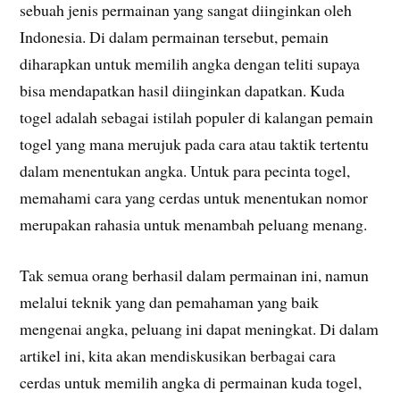
sebuah jenis permainan yang sangat diinginkan oleh
Indonesia. Di dalam permainan tersebut, pemain
diharapkan untuk memilih angka dengan teliti supaya
bisa mendapatkan hasil diinginkan dapatkan. Kuda
togel adalah sebagai istilah populer di kalangan pemain
togel yang mana merujuk pada cara atau taktik tertentu
dalam menentukan angka. Untuk para pecinta togel,
memahami cara yang cerdas untuk menentukan nomor
merupakan rahasia untuk menambah peluang menang.
Tak semua orang berhasil dalam permainan ini, namun
melalui teknik yang dan pemahaman yang baik
mengenai angka, peluang ini dapat meningkat. Di dalam
artikel ini, kita akan mendiskusikan berbagai cara
cerdas untuk memilih angka di permainan kuda togel,