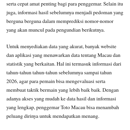
serta cepat amat penting bagi para penggemar. Selain itu
juga, informasi hasil sebelumnya menjadi pedoman yang
berguna berguna dalam memprediksi nomor-nomor
yang akan muncul pada pengundian berikutnya.
Untuk menyediakan data yang akurat, banyak website
dan aplikasi yang menawarkan data tentang Macau dan
statistik yang berkaitan. Hal ini termasuk informasi dari
tahun-tahun tahun-tahun sebelumnya sampai tahun
2026, agar para pemain bisa mengevaluasi serta
membuat taktik bermain yang lebih baik baik. Dengan
adanya akses yang mudah ke data hasil dan informasi
yang lengkap, penggemar Toto Macau bisa menambah
peluang dirinya untuk mendapatkan menang.