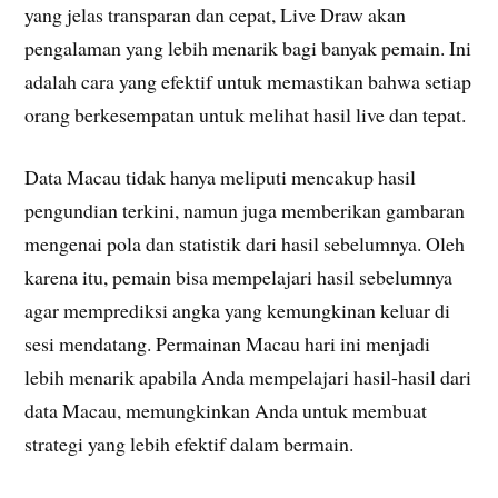
yang jelas transparan dan cepat, Live Draw akan
pengalaman yang lebih menarik bagi banyak pemain. Ini
adalah cara yang efektif untuk memastikan bahwa setiap
orang berkesempatan untuk melihat hasil live dan tepat.
Data Macau tidak hanya meliputi mencakup hasil
pengundian terkini, namun juga memberikan gambaran
mengenai pola dan statistik dari hasil sebelumnya. Oleh
karena itu, pemain bisa mempelajari hasil sebelumnya
agar memprediksi angka yang kemungkinan keluar di
sesi mendatang. Permainan Macau hari ini menjadi
lebih menarik apabila Anda mempelajari hasil-hasil dari
data Macau, memungkinkan Anda untuk membuat
strategi yang lebih efektif dalam bermain.