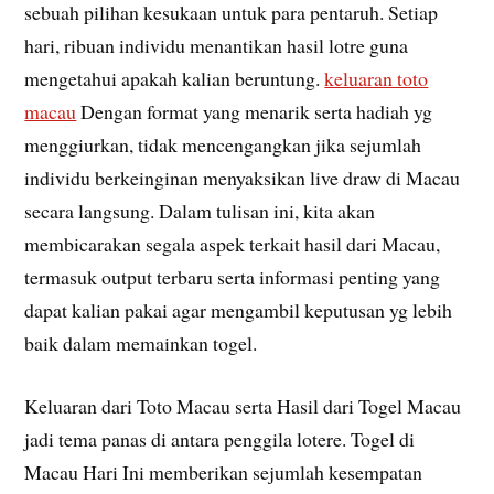
sebuah pilihan kesukaan untuk para pentaruh. Setiap
hari, ribuan individu menantikan hasil lotre guna
mengetahui apakah kalian beruntung.
keluaran toto
macau
Dengan format yang menarik serta hadiah yg
menggiurkan, tidak mencengangkan jika sejumlah
individu berkeinginan menyaksikan live draw di Macau
secara langsung. Dalam tulisan ini, kita akan
membicarakan segala aspek terkait hasil dari Macau,
termasuk output terbaru serta informasi penting yang
dapat kalian pakai agar mengambil keputusan yg lebih
baik dalam memainkan togel.
Keluaran dari Toto Macau serta Hasil dari Togel Macau
jadi tema panas di antara penggila lotere. Togel di
Macau Hari Ini memberikan sejumlah kesempatan