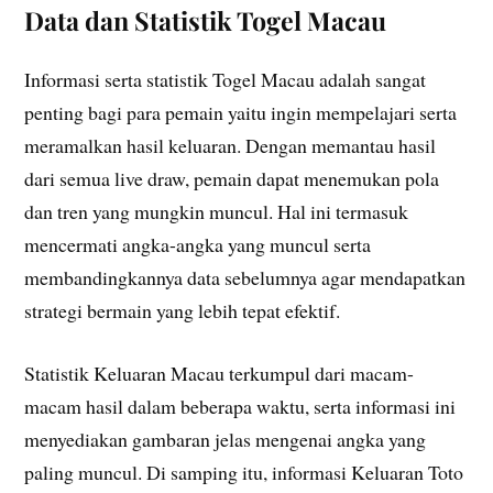
Data dan Statistik Togel Macau
Informasi serta statistik Togel Macau adalah sangat
penting bagi para pemain yaitu ingin mempelajari serta
meramalkan hasil keluaran. Dengan memantau hasil
dari semua live draw, pemain dapat menemukan pola
dan tren yang mungkin muncul. Hal ini termasuk
mencermati angka-angka yang muncul serta
membandingkannya data sebelumnya agar mendapatkan
strategi bermain yang lebih tepat efektif.
Statistik Keluaran Macau terkumpul dari macam-
macam hasil dalam beberapa waktu, serta informasi ini
menyediakan gambaran jelas mengenai angka yang
paling muncul. Di samping itu, informasi Keluaran Toto