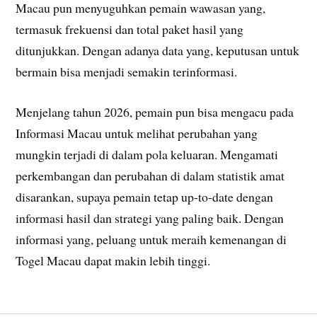
Macau pun menyuguhkan pemain wawasan yang,
termasuk frekuensi dan total paket hasil yang
ditunjukkan. Dengan adanya data yang, keputusan untuk
bermain bisa menjadi semakin terinformasi.
Menjelang tahun 2026, pemain pun bisa mengacu pada
Informasi Macau untuk melihat perubahan yang
mungkin terjadi di dalam pola keluaran. Mengamati
perkembangan dan perubahan di dalam statistik amat
disarankan, supaya pemain tetap up-to-date dengan
informasi hasil dan strategi yang paling baik. Dengan
informasi yang, peluang untuk meraih kemenangan di
Togel Macau dapat makin lebih tinggi.