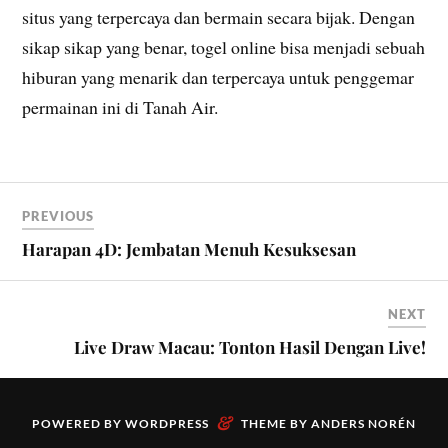
situs yang terpercaya dan bermain secara bijak. Dengan
sikap sikap yang benar, togel online bisa menjadi sebuah
hiburan yang menarik dan terpercaya untuk penggemar
permainan ini di Tanah Air.
PREVIOUS
Harapan 4D: Jembatan Menuh Kesuksesan
NEXT
Live Draw Macau: Tonton Hasil Dengan Live!
&
POWERED BY
WORDPRESS
THEME BY
ANDERS NORÉN