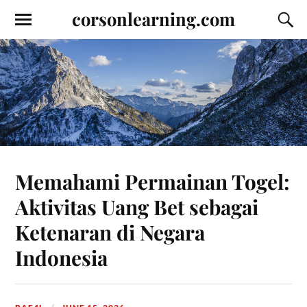
corsonlearning.com
Memahami Permainan Togel:
Aktivitas Uang Bet sebagai
Ketenaran di Negara
Indonesia