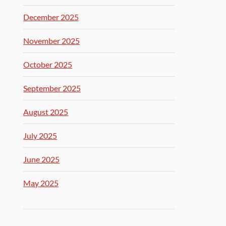
December 2025
November 2025
October 2025
September 2025
August 2025
July 2025
June 2025
May 2025