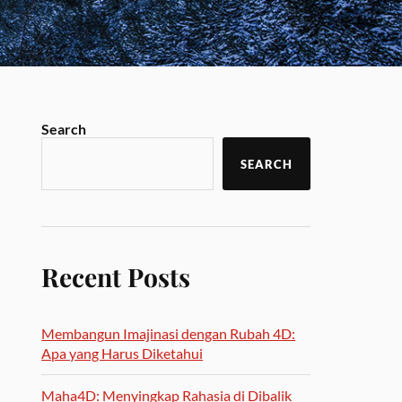
Search
SEARCH
Recent Posts
Membangun Imajinasi dengan Rubah 4D:
Apa yang Harus Diketahui
Maha4D: Menyingkap Rahasia di Dibalik