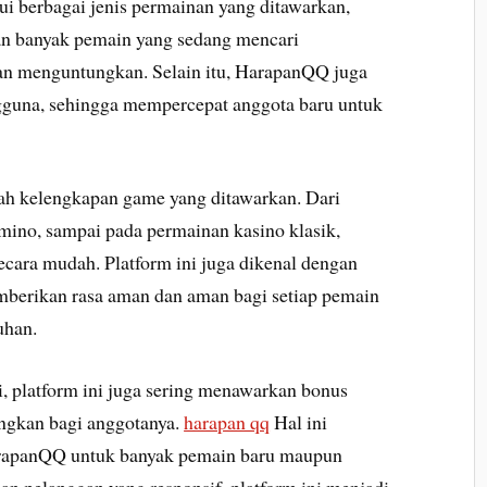
i berbagai jenis permainan yang ditawarkan,
ian banyak pemain yang sedang mencari
n menguntungkan. Selain itu, HarapanQQ juga
guna, sehingga mempercepat anggota baru untuk
h kelengkapan game yang ditawarkan. Dari
mino, sampai pada permainan kasino klasik,
cara mudah. Platform ini juga dikenal dengan
mberikan rasa aman dan aman bagi setiap pemain
uhan.
, platform ini juga sering menawarkan bonus
ngkan bagi anggotanya.
harapan qq
Hal ini
arapanQQ untuk banyak pemain baru maupun