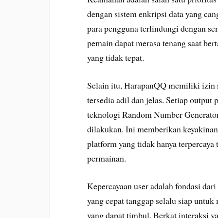
dengan sistem enkripsi data yang can
para pengguna terlindungi dengan se
pemain dapat merasa tenang saat bert
yang tidak tepat.
Selain itu, HarapanQQ memiliki izi
tersedia adil dan jelas. Setiap outpu
teknologi Random Number Generator,
dilakukan. Ini memberikan keyakinan
platform yang tidak hanya terpercaya 
permainan.
Kepercayaan user adalah fondasi dar
yang cepat tanggap selalu siap untu
yang dapat timbul. Berkat interaksi 