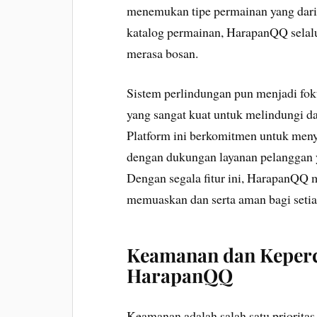
menemukan tipe permainan yang dari 
katalog permainan, HarapanQQ selal
merasa bosan.
Sistem perlindungan pun menjadi fo
yang sangat kuat untuk melindungi dat
Platform ini berkomitmen untuk men
dengan dukungan layanan pelanggan y
Dengan segala fitur ini, HarapanQQ
memuaskan dan serta aman bagi seti
Keamanan dan Keperc
HarapanQQ
Keamanan adalah salah satu priorit