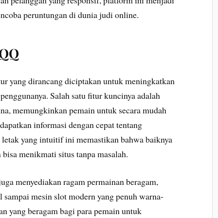
an pelanggan yang responsif, platform ini menjadi
encoba peruntungan di dunia judi online.
 QQ
r yang dirancang diciptakan untuk meningkatkan
penggunanya. Salah satu fitur kuncinya adalah
una, memungkinkan pemain untuk secara mudah
apatkan informasi dengan cepat tentang
 letak yang intuitif ini memastikan bahwa baiknya
bisa menikmati situs tanpa masalah.
 juga menyediakan ragam permainan beragam,
al sampai mesin slot modern yang penuh warna-
an yang beragam bagi para pemain untuk