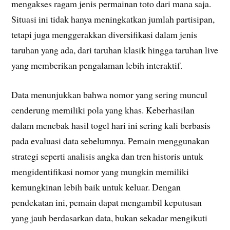
mengakses ragam jenis permainan toto dari mana saja.
Situasi ini tidak hanya meningkatkan jumlah partisipan,
tetapi juga menggerakkan diversifikasi dalam jenis
taruhan yang ada, dari taruhan klasik hingga taruhan live
yang memberikan pengalaman lebih interaktif.
Data menunjukkan bahwa nomor yang sering muncul
cenderung memiliki pola yang khas. Keberhasilan
dalam menebak hasil togel hari ini sering kali berbasis
pada evaluasi data sebelumnya. Pemain menggunakan
strategi seperti analisis angka dan tren historis untuk
mengidentifikasi nomor yang mungkin memiliki
kemungkinan lebih baik untuk keluar. Dengan
pendekatan ini, pemain dapat mengambil keputusan
yang jauh berdasarkan data, bukan sekadar mengikuti