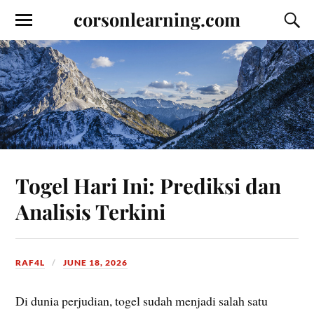
corsonlearning.com
Togel Hari Ini: Prediksi dan
Analisis Terkini
RAF4L
JUNE 18, 2026
Di dunia perjudian, togel sudah menjadi salah satu