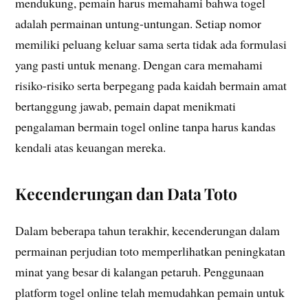
mendukung, pemain harus memahami bahwa togel
adalah permainan untung-untungan. Setiap nomor
memiliki peluang keluar sama serta tidak ada formulasi
yang pasti untuk menang. Dengan cara memahami
risiko-risiko serta berpegang pada kaidah bermain amat
bertanggung jawab, pemain dapat menikmati
pengalaman bermain togel online tanpa harus kandas
kendali atas keuangan mereka.
Kecenderungan dan Data Toto
Dalam beberapa tahun terakhir, kecenderungan dalam
permainan perjudian toto memperlihatkan peningkatan
minat yang besar di kalangan petaruh. Penggunaan
platform togel online telah memudahkan pemain untuk