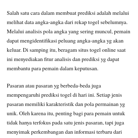
Salah satu cara dalam membuat prediksi adalah melalui
melihat data angka-angka dari rekap togel sebelumnya.
Melalui analisis pola angka yang sering muncul, pemain
dapat mengidentifikasi peluang angka-angka yg akan
keluar. Di samping itu, beragam situs togel online saat
ini menyediakan fitur analisis dan prediksi yg dapat
membantu para pemain dalam keputusan.
Pasaran atau pasaran yg berbeda-beda juga
mempengaruhi prediksi togel di hari ini. Setiap jenis
pasaran memiliki karakteristik dan pola permainan yg
unik. Oleh karena itu, penting bagi para pemain untuk
tidak hanya terfokus pada satu jenis pasaran, tapi juga
menyimak perkembangan dan informasi terbaru dari