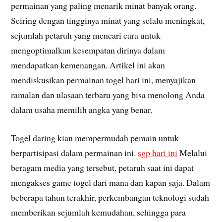
permainan yang paling menarik minat banyak orang.
Seiring dengan tingginya minat yang selalu meningkat,
sejumlah petaruh yang mencari cara untuk
mengoptimalkan kesempatan dirinya dalam
mendapatkan kemenangan. Artikel ini akan
mendiskusikan permainan togel hari ini, menyajikan
ramalan dan ulasaan terbaru yang bisa menolong Anda
dalam usaha memilih angka yang benar.
Togel daring kian mempermudah pemain untuk
berpartisipasi dalam permainan ini.
sgp hari ini
Melalui
beragam media yang tersebut, petaruh saat ini dapat
mengakses game togel dari mana dan kapan saja. Dalam
beberapa tahun terakhir, perkembangan teknologi sudah
memberikan sejumlah kemudahan, sehingga para